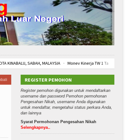
NABALU, SABAH, MALAYSIA
Monev Kinerja TW 1 Tahun 2025 & Deklarasi 
SBAT NIKAH LUAR NEGERI DI KJRI JEDDAH, ARAB SAUDI
SIDANG TERPADU I
 PUSAT RAIH PIALA TURNAMEN TENIS FAREWELL PANITERA PTA DKI JAKARTA
REGISTER PEMOHON
bali
MANAJEMEN ANTI PENYUAPAN) PENGADILAN AGAMA JAKARTA PUSAT
PENGA
Register pemohon digunakan untuk mendaftarkan
username dan password Pemohon permohonan
Pengesahan Nikah, username Anda digunakan
untuk mendaftar, mengetahui status perkara Anda,
dan lainnya
Syarat Permohonan Pengesahan Nikah
Selengkapnya..