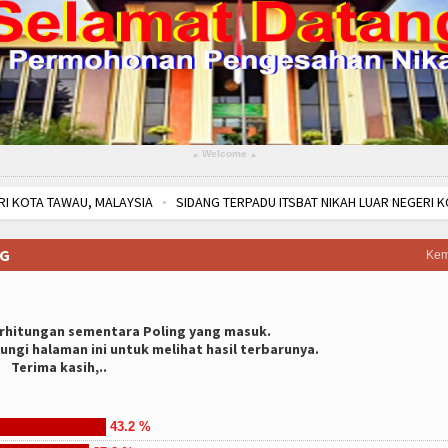
Welcome
▴
▴
 TAWAU, MALAYSIA
SIDANG TERPADU ITSBAT NIKAH LUAR NEGERI KOTA KI
URNAMEN TENIS FAREWELL PANITERA PTA DKI JAKARTA
SIDANG TERPADU IT
UAPAN) PENGADILAN AGAMA JAKARTA PUSAT
PENGADILAN AGAMA JAKARTA
NG
Kem
ta Penandatanganan Komitmen Bersama SMAP
MONEV TIM SMAP (SISTEM 
erhitungan sementara Poling yang masuk.
ungi halaman ini untuk melihat hasil terbarunya.
Terima kasih,..
43.2 %