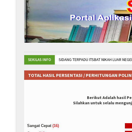
SIDANG TERPADU ITSBAT NIKAH LUAR NEGERI KOTA
SEKILAS INFO
PENGADILAN AGAMA JAKARTA PUSAT RAIH PIALA T
MONEV TIM SMAP (SISTEM MANAJEMEN ANTI PENY
TOTAL HASIL PERSENTASI / PERHITUNGAN POLI
Monev Kinerja TW 1 Tahun 2025 & Deklarasi ser
Berikut Adalah hasil P
Silahkan untuk selalu mengunj
Sangat Cepat
(16)